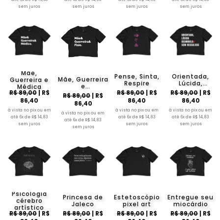
sem juros
sem juros
sem juros
sem juros
Mãe,
Pense, Sinta,
Orientada,
Mãe, Guerreira
Guerreira e
Respire
Lúcida,
e
Médica
Deambula &
R$ 89,00
| R$
R$ 89,00
| R$
R$ 89,00
| R$
Fisioterapeuta
R$ 89,00
| R$
Sem
86,40
86,40
86,40
86,40
Ressalvas
à vista no pix ou em
à vista no pix ou em
à vista no pix ou em
à vista no pix ou em
até 6x de R$ 14,83
até 6x de R$ 14,83
até 6x de R$ 14,83
até 6x de R$ 14,83
sem juros
sem juros
sem juros
sem juros
Psicologia
Princesa de
Estetoscópio
Entregue seu
cérebro
Jaleco
pixel art
miocárdio
artístico
R$ 89,00
| R$
R$ 89,00
| R$
R$ 89,00
| R$
R$ 89,00
| R$