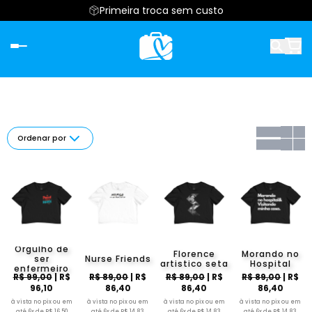
Primeira troca sem custo
Ordenar por
Orgulho de
Florence
Morando no
ser
Nurse Friends
artistico seta
Hospital
enfermeiro
R$ 99,00
| R$
R$ 89,00
| R$
R$ 89,00
| R$
R$ 89,00
| R$
96,10
86,40
86,40
86,40
à vista no pix ou em
à vista no pix ou em
à vista no pix ou em
à vista no pix ou em
até 6x de R$ 16,50
até 6x de R$ 14,83
até 6x de R$ 14,83
até 6x de R$ 14,83