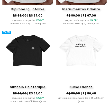
Dipirona 1g: Infalíve
Instrumentos Odonto
R$ 89,00
| R$ 67,00
R$ 89,00
| R$ 67,00
pague no pix e ganhe
+3% OFF
pague no pix e ganhe
+3% OFF
ou em até 6x de R$ 11,17 sem juros
ou em até 6x de R$ 11,17 sem juros
22% OFF
Simbolo Fisioterapia
Nurse Friends
R$ 89,00
| R$ 69,00
R$ 89,00
| R$ 86,40
pague no pix e ganhe
+3% OFF
à vista no pix ou em até 6x de R$ 14,83 sem
ou em até 6x de R$ 11,50 sem juros
juros