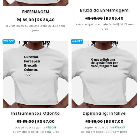
Bruxa da Enfermagem
ENFERMAGEM
R$ 89,00
| R$ 86,40
R$ 89,00
| R$ 86,40
à vista no pix ou em até 6x de R$ 14,83 sem
à vista no pix ou em até 6x de R$ 14,83 sem
juros
juros
24% OFF
24% OFF
Instrumentos Odonto
Dipirona 1g: Infalíve
R$ 89,00
| R$ 67,00
R$ 89,00
| R$ 67,00
pague no pix e ganhe
+3% OFF
pague no pix e ganhe
+3% OFF
ou em até 6x de R$ 11,17 sem juros
ou em até 6x de R$ 11,17 sem juros