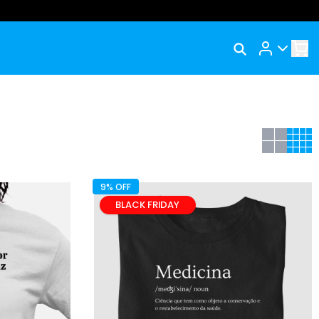
Rastrear Meu Pedido
M
Trocar Meu Pedido
Avaliar Meu Pedido
Entrar | Cadastrar
9% OFF
BLACK FRIDAY