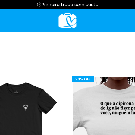
Primeira troca sem custo
RMAGEM
Moletom
FISIOTERAPIA
Cropped
TECENFERMAGE
RIÇÃO
Hoodie Moletom
ODONTOLOGIA
Suéter Moletom
PSICOLOGIA
24% OFF