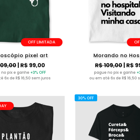
OFF LIMITADA
OF
toscópio pixel art
Morando no Hos
109,00
| R$ 99,00
R$ 109,00
| R$ 9
 no pix e ganhe
+3% OFF
pague no pix e ganhe
+
é 6x de R$ 16,50 sem juros
ou em até 6x de R$ 16,50 
30% OFF
DAY