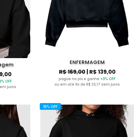
ENFERMAGEM
magem
R$ 169,00
| R$ 139,00
39,00
pague no pix e ganhe
+3% OFF
3% OFF
ou em até 6x de R$ 23,17 sem juros
sem juros
15% OFF