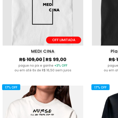
OFF LIMITADA
MEDI CINA
Pl
R$ 109,00
| R$ 99,00
R$ 
pague no pix e ganhe
+3% OFF
pague
ou em até 6x de R$ 16,50 sem juros
ou em at
17% OFF
17% OFF