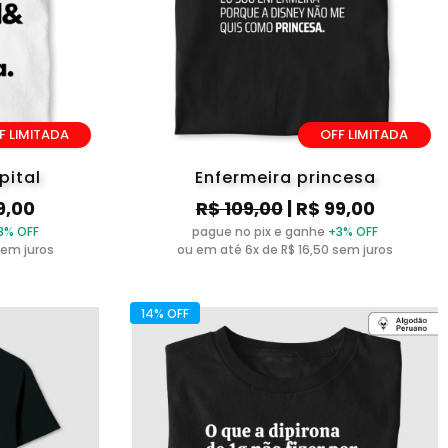
F LIMITADA
OFF LIMITADA
pital
Enfermeira princesa
9,00
R$ 109,00
| R$ 99,00
3% OFF
pague no pix e ganhe
+3% OFF
sem juros
ou em até 6x de R$ 16,50 sem juros
14% OFF