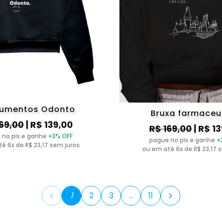
rumentos Odonto
Bruxa farmaceu
169,00
| R$ 139,00
R$ 169,00
| R$ 1
 no pix e ganhe
+3% OFF
pague no pix e ganhe
+
é 6x de R$ 23,17 sem juros
ou em até 6x de R$ 23,17 
1
2
3
…
11