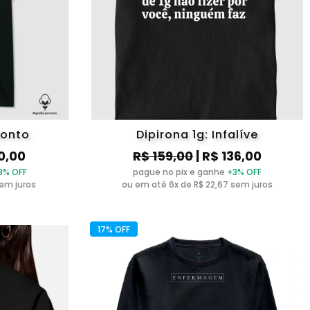
donto
Dipirona 1g: Infalíve
10,00
R$ 159,00
| R$ 136,00
3% OFF
pague no pix e ganhe
+3% OFF
sem juros
ou em até 6x de R$ 22,67 sem juros
17% OFF