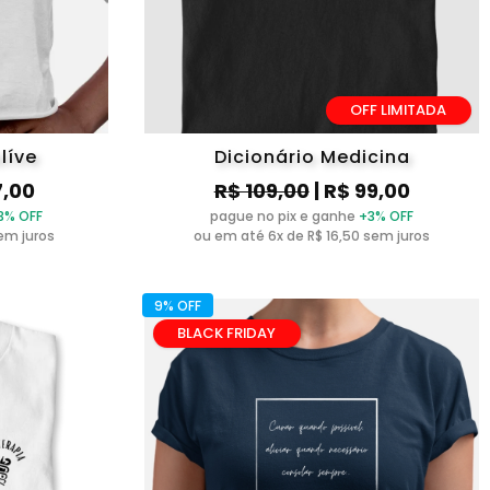
OFF LIMITADA
alíve
Dicionário Medicina
7,00
R$ 109,00
| R$ 99,00
3% OFF
pague no pix e ganhe
+3% OFF
sem juros
ou em até 6x de R$ 16,50 sem juros
9% OFF
BLACK FRIDAY