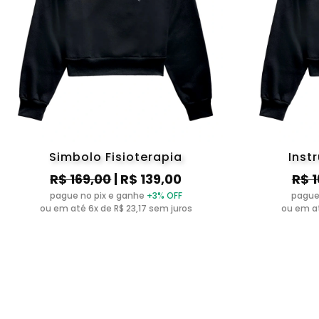
Simbolo Fisioterapia
Inst
R$ 169,00
| R$ 139,00
R$ 
pague no pix e ganhe
+3% OFF
pague
ou em até 6x de R$ 23,17 sem juros
ou em at