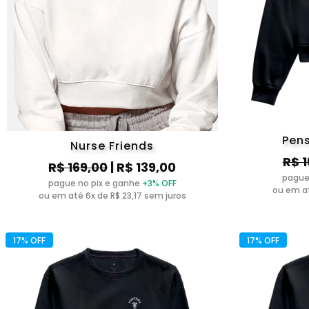
Pens
Nurse Friends
R$ 
R$ 169,00
| R$ 139,00
pague
pague no pix e ganhe
+3% OFF
ou em at
ou em até 6x de R$ 23,17 sem juros
17% OFF
17% OFF