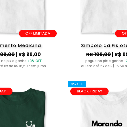
OFF LIMITADA
OF
imento Medicina
Simbolo da Fisiot
109,00
| R$ 99,00
R$ 109,00
| R$ 9
 no pix e ganhe
+3% OFF
pague no pix e ganhe
+
é 6x de R$ 16,50 sem juros
ou em até 6x de R$ 16,50 
9% OFF
DAY
BLACK FRIDAY