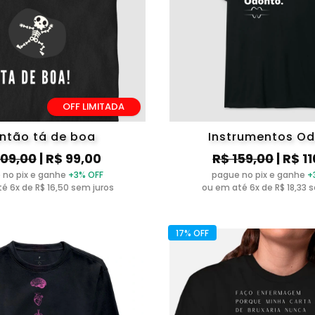
OFF LIMITADA
antão tá de boa
Instrumentos O
109,00
| R$ 99,00
R$ 159,00
| R$ 1
 no pix e ganhe
+3% OFF
pague no pix e ganhe
+
é 6x de R$ 16,50 sem juros
ou em até 6x de R$ 18,33 
17% OFF