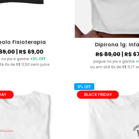
olo Fisioterapia
Dipirona 1g: Inf
89,00
| R$ 69,00
R$ 89,00
| R$ 6
 no pix e ganhe
+3% OFF
pague no pix e ganhe
+
é 6x de R$ 11,50 sem juros
ou em até 6x de R$ 11,17 
9% OFF
DAY
BLACK FRIDAY