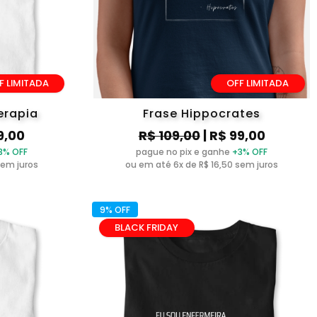
F LIMITADA
OFF LIMITADA
erapia
Frase Hippocrates
9,00
R$ 109,00
| R$ 99,00
3% OFF
pague no pix e ganhe
+3% OFF
sem juros
ou em até 6x de R$ 16,50 sem juros
9% OFF
BLACK FRIDAY