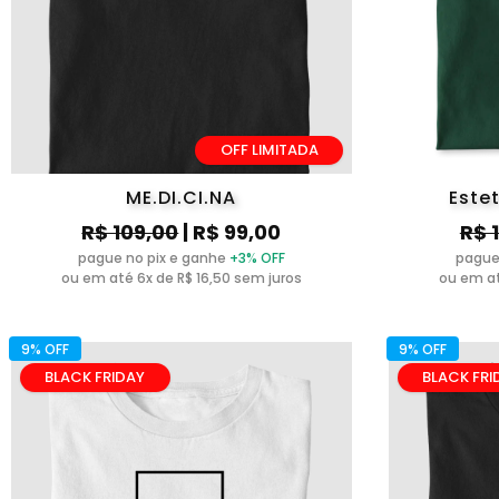
OFF LIMITADA
ME.DI.CI.NA
Este
R$ 109,00
| R$ 99,00
R$ 
pague no pix e ganhe
+3% OFF
pague
ou em até 6x de R$ 16,50 sem juros
ou em at
9% OFF
9% OFF
BLACK FRIDAY
BLACK FRI