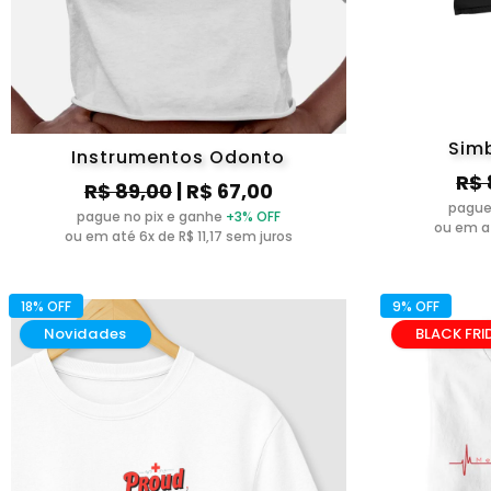
Simb
Instrumentos Odonto
R$ 
R$ 89,00
| R$ 67,00
pague
pague no pix e ganhe
+3% OFF
ou em at
ou em até 6x de R$ 11,17 sem juros
18% OFF
9% OFF
Novidades
BLACK FRI