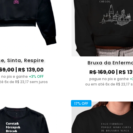
e, Sinta, Respire
Bruxa da Enfer
169,00
| R$ 139,00
R$ 169,00
| R$ 1
 no pix e ganhe
+3% OFF
pague no pix e ganhe
+
é 6x de R$ 23,17 sem juros
ou em até 6x de R$ 23,17 
17% OFF