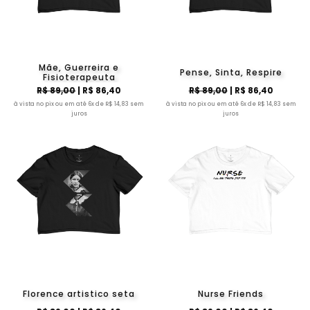
Mãe, Guerreira e
Pense, Sinta, Respire
Fisioterapeuta
R$ 89,00
| R$ 86,40
R$ 89,00
| R$ 86,40
à vista no pix ou em até 6x de R$ 14,83 sem
à vista no pix ou em até 6x de R$ 14,83 sem
juros
juros
Florence artistico seta
Nurse Friends