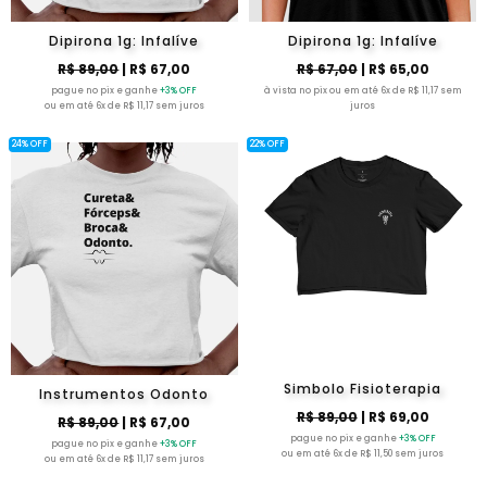
Dipirona 1g: Infalíve
Dipirona 1g: Infalíve
R$ 89,00
| R$ 67,00
R$ 67,00
| R$ 65,00
pague no pix e ganhe
+3% OFF
à vista no pix ou em até 6x de R$ 11,17 sem
ou em até 6x de R$ 11,17 sem juros
juros
24% OFF
22% OFF
Simbolo Fisioterapia
Instrumentos Odonto
R$ 89,00
| R$ 69,00
R$ 89,00
| R$ 67,00
pague no pix e ganhe
+3% OFF
pague no pix e ganhe
+3% OFF
ou em até 6x de R$ 11,50 sem juros
ou em até 6x de R$ 11,17 sem juros