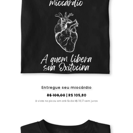
Entregue seu miocárdio
R$ 109,00
| R$ 105,80
à vista no pix ou em até 6x de R$ 18,17 sem juros