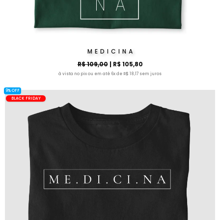
M E D I C I N A
R$ 109,00
| R$ 105,80
à vista no pix ou em até 6x de R$ 18,17 sem juros
9% OFF
BLACK FRIDAY