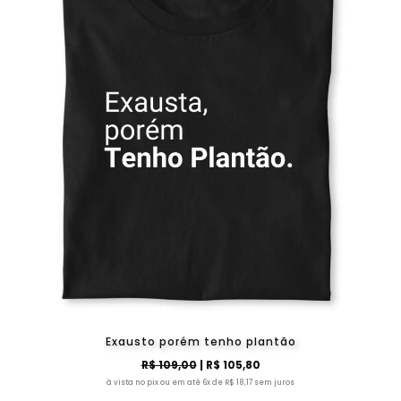
Exausto porém tenho plantão
R$ 109,00
| R$ 105,80
à vista no pix ou em até 6x de R$ 18,17 sem juros