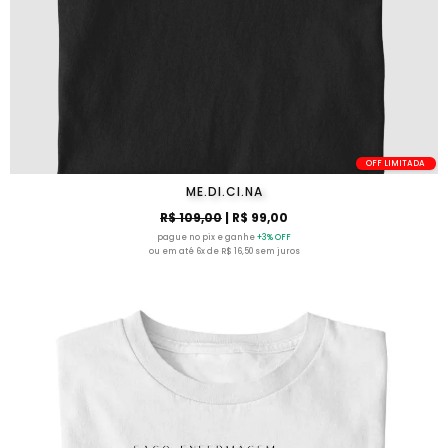
OFF LIMITADA
ME.DI.CI.NA
R$ 109,00
| R$ 99,00
pague no pix e ganhe
+3% OFF
ou em até 6x de R$ 16,50 sem juros